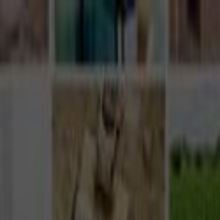
Giriş Yap
Kayıt Ol
Usta Ol - İş Fırsatları