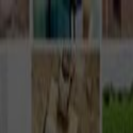
Giriş Yap
Kayıt Ol
Usta Ol - İş Fırsatları