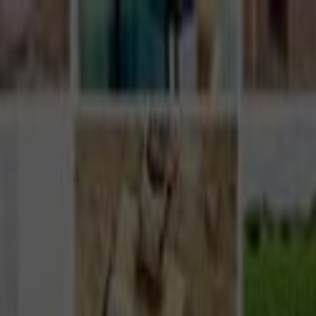
Giriş Yap
Kayıt Ol
Usta Ol - İş Fırsatları