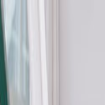
Giriş Yap
Kayıt Ol
Usta Ol - İş Fırsatları