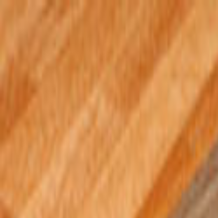
Giriş Yap
Kayıt Ol
Usta Ol - İş Fırsatları