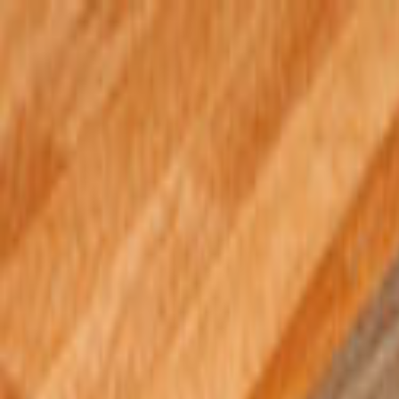
Giriş Yap
Kayıt Ol
Usta Ol - İş Fırsatları