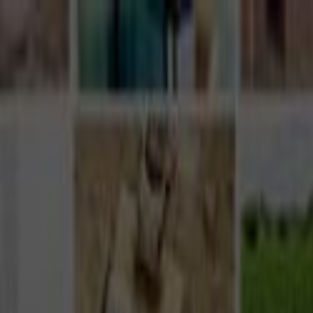
Giriş Yap
Kayıt Ol
Usta Ol - İş Fırsatları