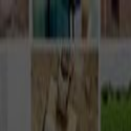
Giriş Yap
Kayıt Ol
Usta Ol - İş Fırsatları