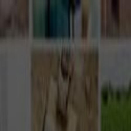
Giriş Yap
Kayıt Ol
Usta Ol - İş Fırsatları