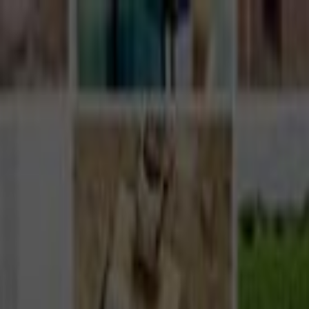
Giriş Yap
Kayıt Ol
Usta Ol - İş Fırsatları