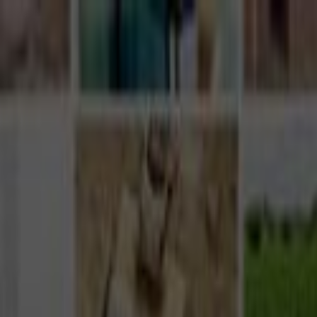
Giriş Yap
Kayıt Ol
Usta Ol - İş Fırsatları