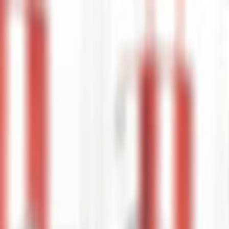
Giriş Yap
Kayıt Ol
Usta Ol - İş Fırsatları