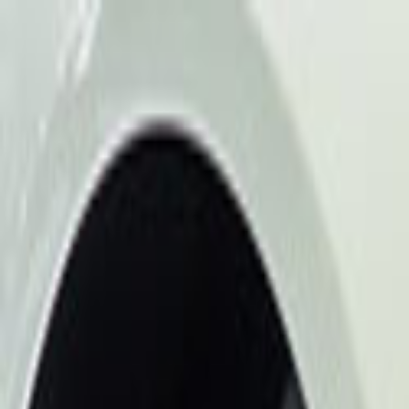
Giriş Yap
Kayıt Ol
Usta Ol - İş Fırsatları