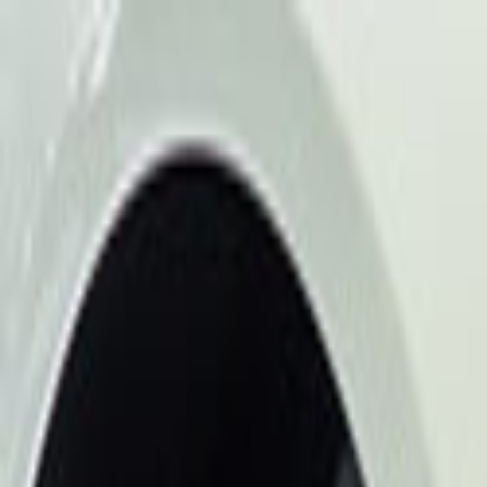
Giriş Yap
Kayıt Ol
Usta Ol - İş Fırsatları