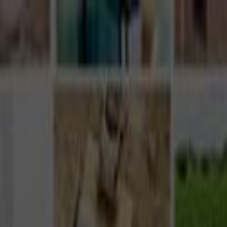
Giriş Yap
Kayıt Ol
Usta Ol - İş Fırsatları