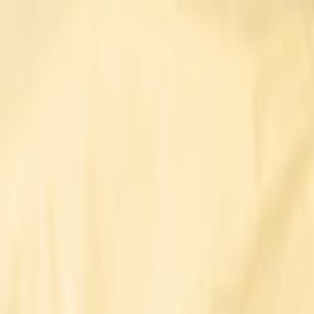
Giriş Yap
Kayıt Ol
Usta Ol - İş Fırsatları