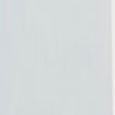
Giriş Yap
Kayıt Ol
Usta Ol - İş Fırsatları