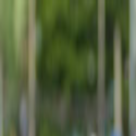
Giriş Yap
Kayıt Ol
Usta Ol - İş Fırsatları