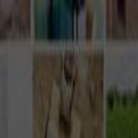
Giriş Yap
Kayıt Ol
Usta Ol - İş Fırsatları