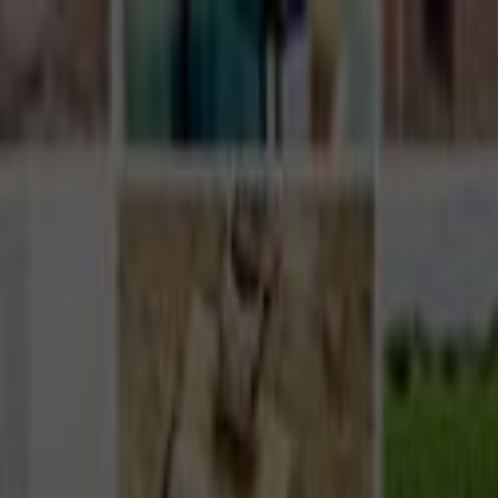
Giriş Yap
Kayıt Ol
Usta Ol - İş Fırsatları