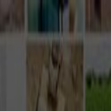
Giriş Yap
Kayıt Ol
Usta Ol - İş Fırsatları