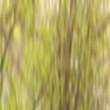
Giriş Yap
Kayıt Ol
Usta Ol - İş Fırsatları