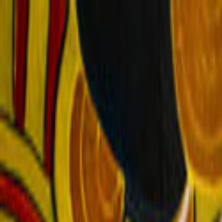
Giriş Yap
Kayıt Ol
Usta Ol - İş Fırsatları