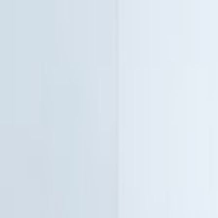
Giriş Yap
Kayıt Ol
Usta Ol - İş Fırsatları