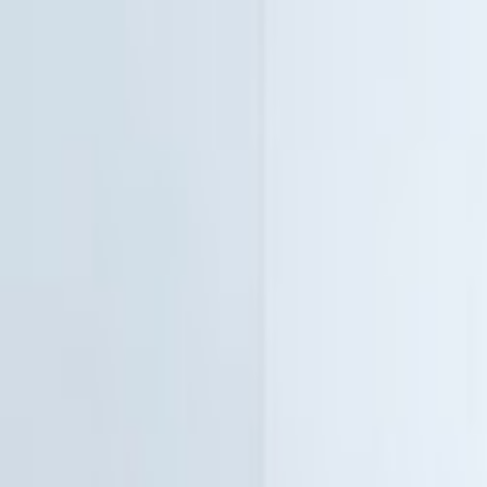
Giriş Yap
Kayıt Ol
Usta Ol - İş Fırsatları