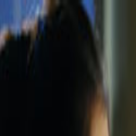
Giriş Yap
Kayıt Ol
Usta Ol - İş Fırsatları