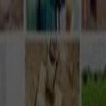
Giriş Yap
Kayıt Ol
Usta Ol - İş Fırsatları