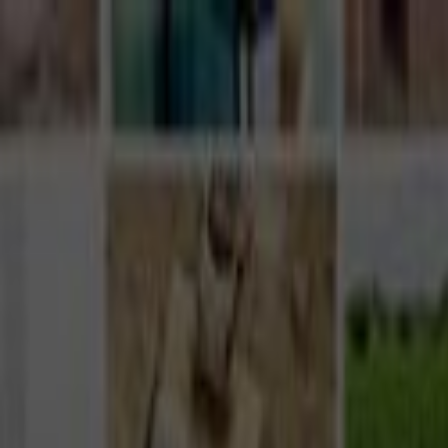
Giriş Yap
Kayıt Ol
Usta Ol - İş Fırsatları