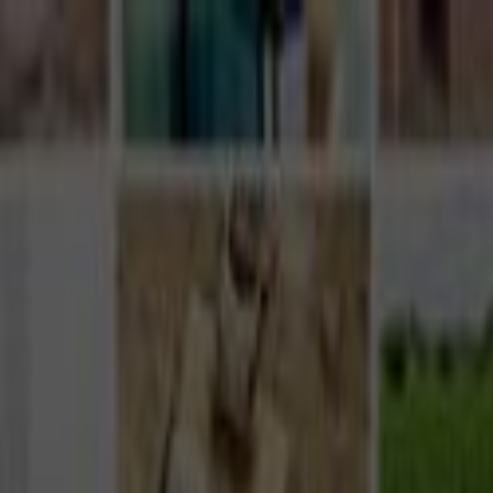
Giriş Yap
Kayıt Ol
Usta Ol - İş Fırsatları