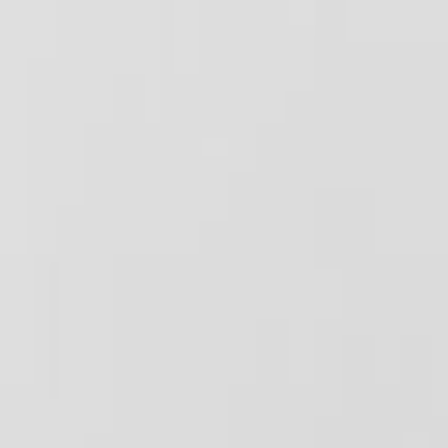
Giriş Yap
Kayıt Ol
Usta Ol - İş Fırsatları