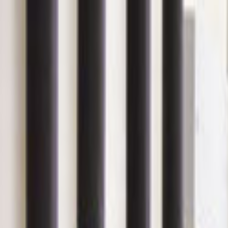
Giriş Yap
Kayıt Ol
Usta Ol - İş Fırsatları