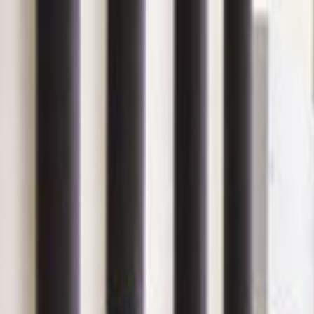
Giriş Yap
Kayıt Ol
Usta Ol - İş Fırsatları