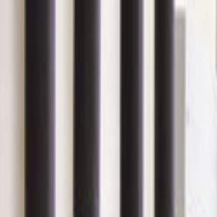
Giriş Yap
Kayıt Ol
Usta Ol - İş Fırsatları