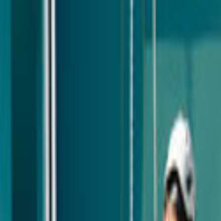
Giriş Yap
Kayıt Ol
Usta Ol - İş Fırsatları