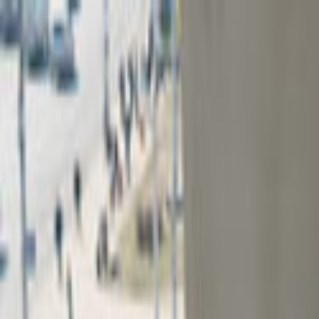
Giriş Yap
Kayıt Ol
Usta Ol - İş Fırsatları