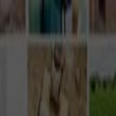
Giriş Yap
Kayıt Ol
Usta Ol - İş Fırsatları