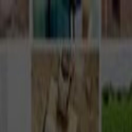
Giriş Yap
Kayıt Ol
Usta Ol - İş Fırsatları