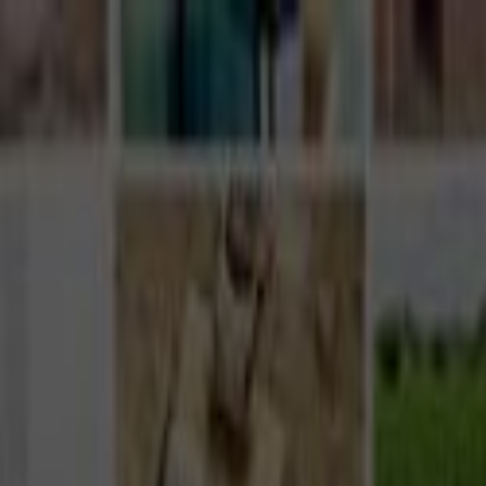
Giriş Yap
Kayıt Ol
Usta Ol - İş Fırsatları