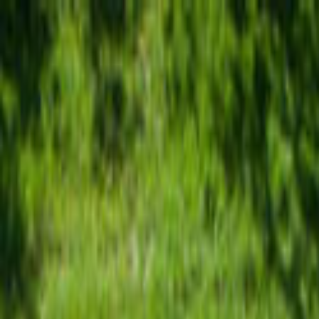
Giriş Yap
Kayıt Ol
Usta Ol - İş Fırsatları