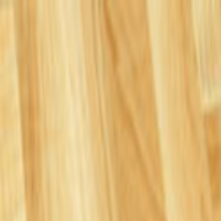
Giriş Yap
Kayıt Ol
Usta Ol - İş Fırsatları