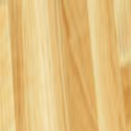
Giriş Yap
Kayıt Ol
Usta Ol - İş Fırsatları