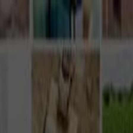
Giriş Yap
Kayıt Ol
Usta Ol - İş Fırsatları