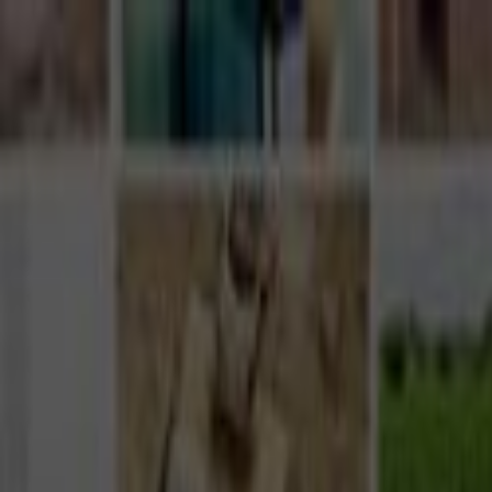
Giriş Yap
Kayıt Ol
Usta Ol - İş Fırsatları