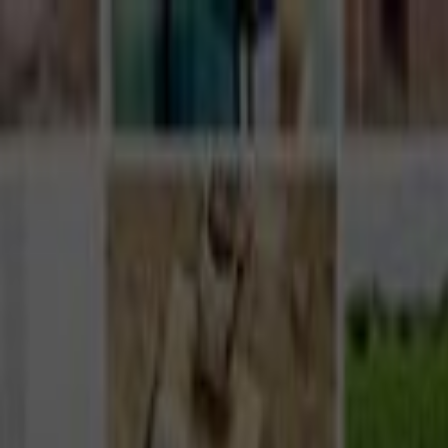
Giriş Yap
Kayıt Ol
Usta Ol - İş Fırsatları