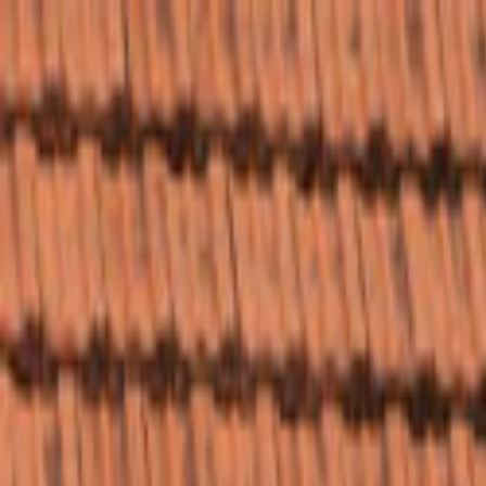
Giriş Yap
Kayıt Ol
Usta Ol - İş Fırsatları