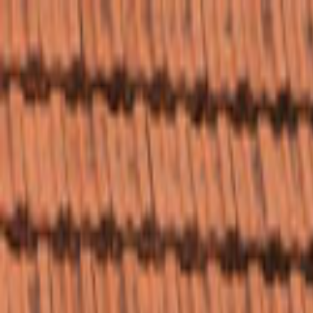
Giriş Yap
Kayıt Ol
Usta Ol - İş Fırsatları