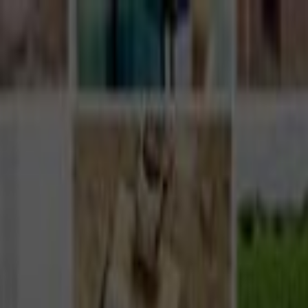
Giriş Yap
Kayıt Ol
Usta Ol - İş Fırsatları