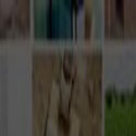
Giriş Yap
Kayıt Ol
Usta Ol - İş Fırsatları