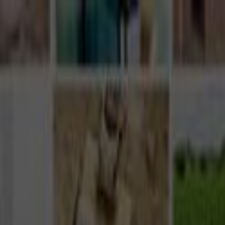
Giriş Yap
Kayıt Ol
Usta Ol - İş Fırsatları