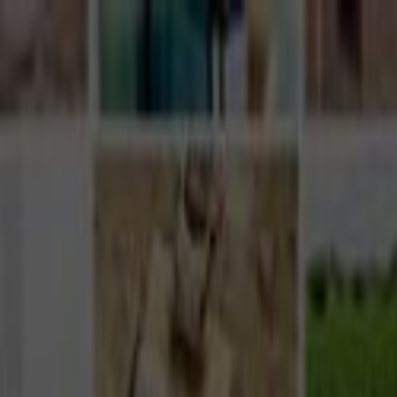
Giriş Yap
Kayıt Ol
Usta Ol - İş Fırsatları